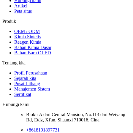
Hubungi kami
Artikel
Peta situs
Produk
OEM / ODM
Kimia Sintetis
Reagen Kimia
Bahan Kimia Dasar
Bahan Baru OLED
Tentang kita
Profil Perusahaan
Sejarah kita
Pusat Litbang
Manajemen Sistem
Sertifikat
Hubungi kami
Blokir A dari Central Mansion, No.113 dari Weiyang
Rd, Etdz, Xi'an, Shaanxi 710016, Cina
+8618191897731