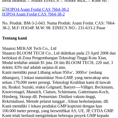
Berat molekul: /. Nomor EINECS: /. Nomor MDL: /. Kode Hs :
H3PO4 Asam Fosfat CAS 7664-38-2
No. Produk: BM-3-2-043. Nama Produk: Asam Fosfat. CAS: 7664-
38-2. M.F: H3O4P. M.W: 98. EINECS NO.: 231-633-2 Pasar
Tentang kami
Shaanxi MEKAR Tech Co., Ltd
Shaanxi BLOOM TECH Co., Ltd didirikan pada 23 April 2008 dan
berlokasi di Zona Pengembangan Teknologi Tinggi Kota Xian,
Modal terdaftar adalah $1 juta. Di tim BLOOM TECH, 220 staf, 3
dokter, 83% staf adalah sarjana di atas.
Kami memiliki pusat Litbang seluas 950㎡, 3000㎡ (sedang
dibangun), 5 lokasi manufaktur Non-GMP, yang mencakup area
seluas 179,000 meter persegi. Teknologi Keahlian kami di bawah
ini, Reaksi: Suzuki, reaksi Grignard, Baeyer----Villiger, Beckmann,
Knoevenagel, Mannich, Claisen, Schiemann, Gattermann-Koch,
Hinsberg, Skraup dll. Pemurnian: Distilasi vakum tinggi,
Rekristalisasi, Metode pelarut tunggal , Aliran berkelanjutan, dll.
Kami memiliki 1 lokasi produksi GMP koperasi dengan luas
100.000 meter persegi, yang bersertifikat AS, UE, JP, CFDA GMP.
Kami telah berhasil mengirimkan beberapa proyek GMP kepada