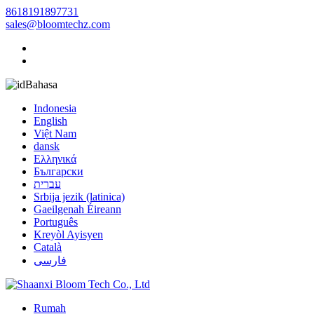
8618191897731
sales@bloomtechz.com
Bahasa
Indonesia
English
Việt Nam
dansk
Ελληνικά
Български
עברית
Srbija jezik (latinica)
Gaeilgenah Éireann
Português
Kreyòl Ayisyen
Català
فارسی
Rumah