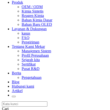
Produk
OEM / ODM
Kimia Sintetis
Reagen Kimia
Bahan Kimia Dasar
Bahan Baru OLED
Layanan & Dukungan
kasus
FAQ
Pengiriman
Tentang Kami Mekar
Manajemen Sistem
Profil Perusahaan
Sejarah kita
Sertifikat
Pusat R&D
Berita
Pengetahuan
Blog
Hubungi kami
Artikel
Cari